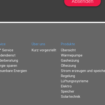
vice
Über uns
Produkte
° Service
Kurz vorgestellt
Übersicht
dendienst
Wärmepumpe
derberatung
Gasheizung
rgie sparen
Ölheizung
euerbare Energien
Strom erzeugen und speich
Regelung
Lüftungssysteme
Elektro
Speicher
Solartechnik