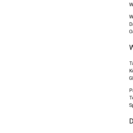
W
W
D
O
W
T
K
G
P
T
S