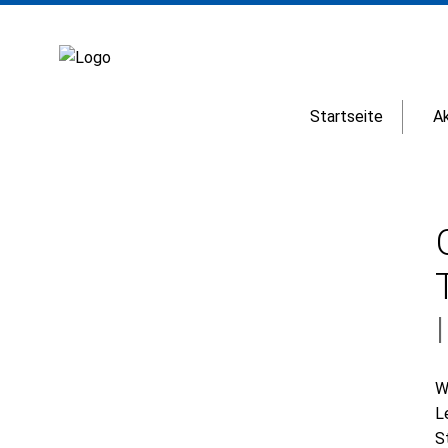
Startseite
Ak
W
L
S