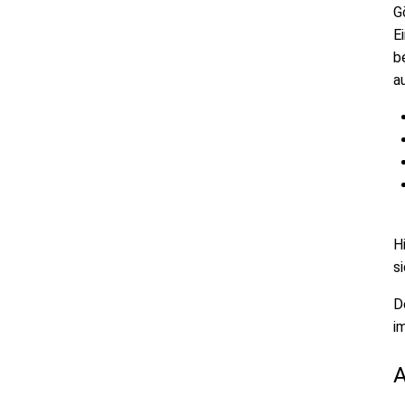
G
E
b
a
H
s
D
i
A